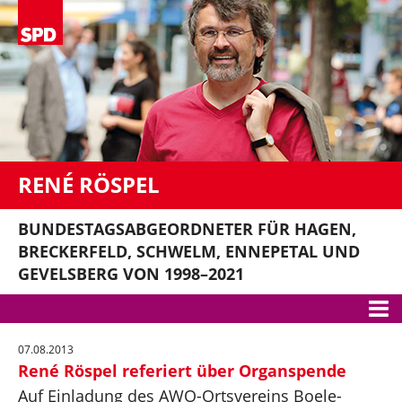
RENÉ RÖSPEL
BUNDESTAGSABGEORDNETER FÜR HAGEN,
BRECKERFELD, SCHWELM, ENNEPETAL UND
GEVELSBERG VON 1998–2021
Meine Themen
07.08.2013
René Röspel referiert über Organspende
Gute Arbeit
Auf Einladung des AWO-Ortsvereins Boele-