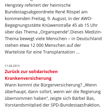
Hengstey referiert der heimische
Gute Rente
Bundestagsabgeordnete René Röspel am
kommenden Freitag, 9. August, in der AWO-
Klimaschutz
Begegnungsstätte Knüwenstraße 45 ab 15 Uhr
über das Thema „Organspende“.Dieses Medizin-
Gesundheit und Pflege
Thema bewegt viele Menschen – in Deutschland
Forschung und Innovation
stehen etwa 12 000 Menschen auf der
Warteliste für eine Transplantation ...
Bundestag
11.04.2013
Hagen und südlicher Ennepe-Ruhr-Kreis
Zurück zur solidarischen
Krankenversicherung
Über mich
Wann kommt die Bürgerversicherung? „Wenn
überhaupt, dann sofort, wenn wir die Regierung
Kontakt
übernommen haben“, zeigte sich Bärbel Bas,
Vorstandsmitglied der SPD-Bundestagsfraktion,