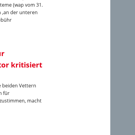
steme (wap vom 31.
n ,an der unteren
ebühr
ür
or kritisiert
e beiden Vettern
n für
 zustimmen, macht