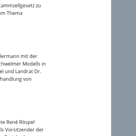
tammzellgesetz zu
 dem Thema
llermann mit der
hwelmer Modells in
l und Landrat Dr.
Behandlung von
te René Röspel
als Vorsitzender der