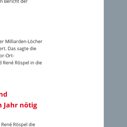
n Bericht der
r Milliarden-Löcher
rt. Das sagte die
r-Ort-
 René Röspel in die
und
 Jahr nötig
 René Röspel die