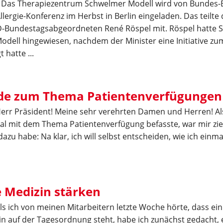
. Das Therapiezentrum Schwelmer Modell wird von Bundes
llergie-Konferenz im Herbst in Berlin eingeladen. Das teilte
-Bundestagsabgeordneten René Röspel mit. Röspel hatte 
odell hingewiesen, nachdem der Minister eine Initiative z
 hatte ...
de zum Thema Patientenverfügungen
err Präsident! Meine sehr verehrten Damen und Herren! Als
l mit dem Thema Patientenverfügung befasste, war mir ziem
azu habe: Na klar, ich will selbst entscheiden, wie ich einm
 Medizin stärken
ls ich von meinen Mitarbeitern letzte Woche hörte, dass ei
in auf der Tagesordnung steht, habe ich zunächst gedacht, 