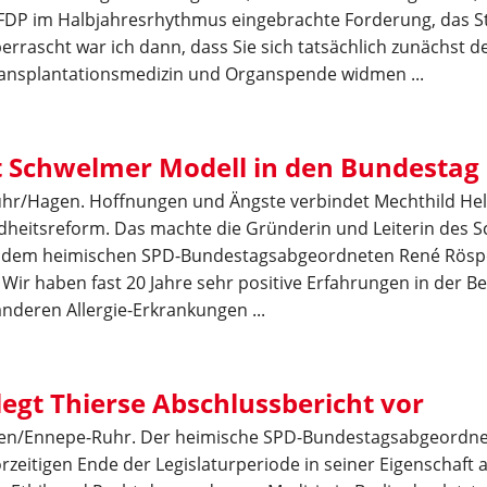
r FDP im Halbjahresrhythmus eingebrachte Forderung, das S
errascht war ich dann, dass Sie sich tatsächlich zunächst
ansplantationsmedizin und Organspende widmen ...
t Schwelmer Modell in den Bundestag
uhr/Hagen. Hoffnungen und Ängste verbindet Mechthild He
eitsreform. Das machte die Gründerin und Leiterin des Sc
 dem heimischen SPD-Bundestagsabgeordneten René Röspe
 Wir haben fast 20 Jahre sehr positive Erfahrungen in der 
nderen Allergie-Erkrankungen ...
legt Thierse Abschlussbericht vor
en/Ennepe-Ruhr. Der heimische SPD-Bundestagsabgeordne
rzeitigen Ende der Legislaturperiode in seiner Eigenschaft 