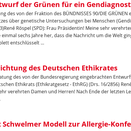
wurf der Grünen für ein Gendiagnost
sung des von der Fraktion des BÜNDNISSES 90/DIE GRÜNEN 
tzes über genetische Untersuchungen bei Menschen (Gendi
3)René Röspel (SPD): Frau Präsidentin! Meine sehr verehr
e einmal sechs Jahre her, dass die Nachricht um die Welt gi
tt entschlüsselt ...
richtung des Deutschen Ethikrates
atung des von der Bundesregierung eingebrachten Entwurfs
schen Ethikrats (Ethikratgesetz - EthRG) (Drs. 16/2856) Ren
sehr verehrten Damen und Herren! Nach Ende der letzten Le
.
 Schwelmer Modell zur Allergie-Konfe