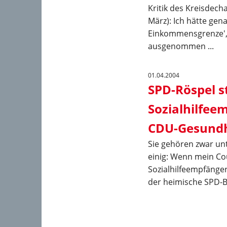
Kritik des Kreisdec
März): Ich hätte ge
Einkommensgrenze', 
ausgenommen ...
01.04.2004
SPD-Röspel s
Sozialhilfeem
CDU-Gesundhe
Sie gehören zwar unt
einig: Wenn mein C
Sozialhilfeempfänge
der heimische SPD-B