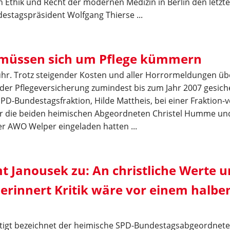
Ethik und Recht der modernen Medizin in Berlin den letzte
stagspräsident Wolfgang Thierse ...
 müssen sich um Pflege kümmern
hr. Trotz steigender Kosten und aller Horrormeldungen übe
der Pflegeversicherung zumindest bis zum Jahr 2007 gesiche
PD-Bundestagsfraktion, Hilde Mattheis, bei einer Fraktion-vo
er die beiden heimischen Abgeordneten Christel Humme und
r AWO Welper eingeladen hatten ...
t Janousek zu: An christliche Werte 
erinnert Kritik wäre vor einem halben
htigt bezeichnet der heimische SPD-Bundestagsabgeordnete