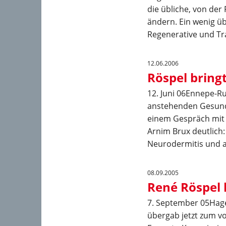
die übliche, von de
ändern. Ein wenig üb
Regenerative und Tr
12.06.2006
Röspel bring
12. Juni 06Ennepe-R
anstehenden Gesundh
einem Gespräch mit
Arnim Brux deutlich:
Neurodermitis und a
08.09.2005
René Röspel 
7. September 05Hag
übergab jetzt zum vo