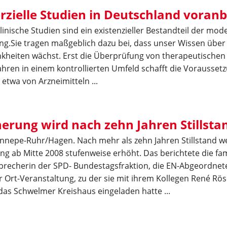
ielle Studien in Deutschland voran
linische Studien sind ein existenzieller Bestandteil der mo
g.Sie tragen maßgeblich dazu bei, dass unser Wissen über
nkheiten wächst. Erst die Überprüfung von therapeutischen
hren in einem kontrollierten Umfeld schafft die Voraussetz
etwa von Arzneimitteln ...
herung wird nach zehn Jahren Stillsta
nepe-Ruhr/Hagen. Nach mehr als zehn Jahren Stillstand w
ng ab Mitte 2008 stufenweise erhöht. Das berichtete die fam
Sprecherin der SPD- Bundestagsfraktion, die EN-Abgeordne
or Ort-Veranstaltung, zu der sie mit ihrem Kollegen René Rös
das Schwelmer Kreishaus eingeladen hatte ...