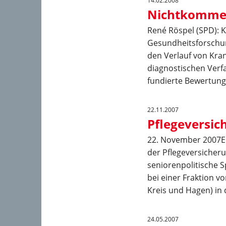
14.02.2008
Nichtkommerz
René Röspel (SPD): K
Gesundheitsforschun
den Verlauf von Kra
diagnostischen Verfa
fundierte Bewertung 
22.11.2007
Pflegeversic
22. November 2007En
der Pflegeversicheru
seniorenpolitische 
bei einer Fraktion v
Kreis und Hagen) in 
24.05.2007