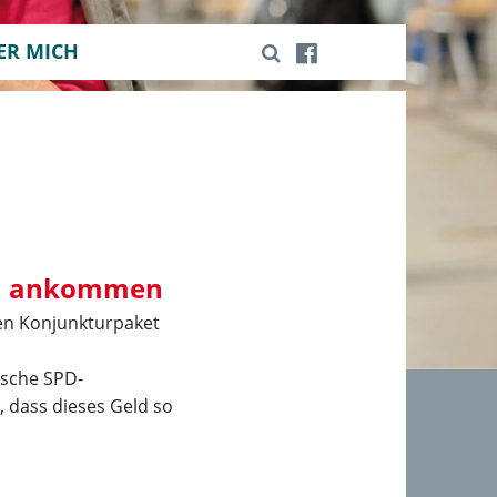
ER MICH
en ankommen
ten Konjunkturpaket
ische SPD-
, dass dieses Geld so