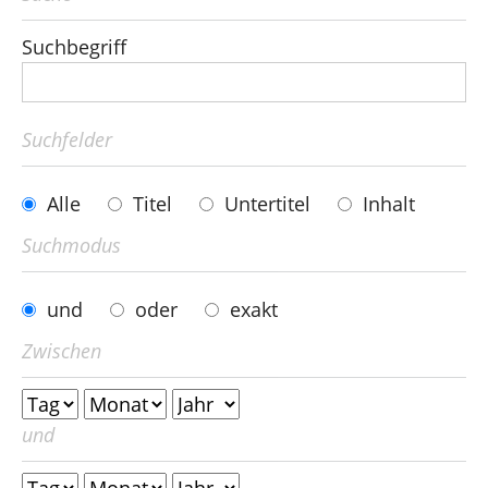
Suchbegriff
Hagen und südlicher Ennepe-Ruhr-Kreis
Über mich
Suchfelder
Kontakt
Alle
Titel
Untertitel
Inhalt
Presse
Suchmodus
Reden
und
oder
exakt
Termine
Zwischen
und
Facebook