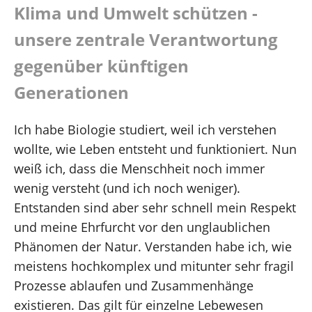
Klima und Umwelt schützen -
Gute Rente
unsere zentrale Verantwortung
Klimaschutz
gegenüber künftigen
Generationen
Gesundheit und Pflege
Forschung und Innovation
Ich habe Biologie studiert, weil ich verstehen
wollte, wie Leben entsteht und funktioniert. Nun
Bundestag
weiß ich, dass die Menschheit noch immer
wenig versteht (und ich noch weniger).
Hagen und südlicher Ennepe-Ruhr-Kreis
Entstanden sind aber sehr schnell mein Respekt
und meine Ehrfurcht vor den unglaublichen
Über mich
Phänomen der Natur. Verstanden habe ich, wie
meistens hochkomplex und mitunter sehr fragil
Kontakt
Prozesse ablaufen und Zusammenhänge
existieren. Das gilt für einzelne Lebewesen