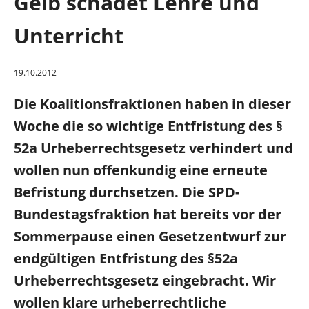
Gelb schadet Lehre und
Gute Rente
Unterricht
Klimaschutz
19.10.2012
Gesundheit und Pflege
Die Koalitionsfraktionen haben in dieser
Woche die so wichtige Entfristung des §
Forschung und Innovation
52a Urheberrechtsgesetz verhindert und
Bundestag
wollen nun offenkundig eine erneute
Befristung durchsetzen. Die SPD-
Hagen und südlicher Ennepe-Ruhr-Kreis
Bundestagsfraktion hat bereits vor der
Sommerpause einen Gesetzentwurf zur
Über mich
endgültigen Entfristung des §52a
Kontakt
Urheberrechtsgesetz eingebracht. Wir
wollen klare urheberrechtliche