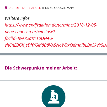
AUF DER KARTE ZEIGEN
(LINK ZU GOOGLE MAPS)
Weitere Infos
https://www.spdfraktion.de/termine/2018-12-05-
neue-chancen-arbeitslose?
fbclid=IwAR2aRY1qOHAU-
vhCnEBGK_sDhYGM8B8VA5NoW9xOdmhJbLBpSkVYSl
Die Schwerpunkte meiner Arbeit: