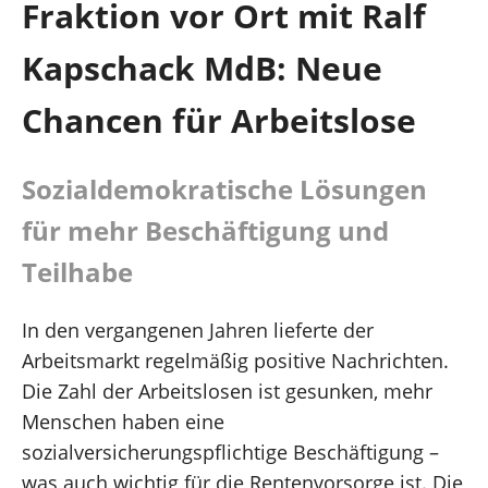
Fraktion vor Ort mit Ralf
Hagen und südlicher Ennepe-Ruhr-Kreis
Kapschack MdB: Neue
Über mich
Chancen für Arbeitslose
Kontakt
Sozialdemokratische Lösungen
Presse
für mehr Beschäftigung und
Teilhabe
Reden
In den vergangenen Jahren lieferte der
Termine
Arbeitsmarkt regelmäßig positive Nachrichten.
Die Zahl der Arbeitslosen ist gesunken, mehr
Menschen haben eine
sozialversicherungspflichtige Beschäftigung –
Facebook
was auch wichtig für die Rentenvorsorge ist. Die