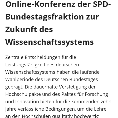
Online-Konferenz der SPD-
Hagen und südlicher Ennepe-Ruhr-Kreis
Bundestagsfraktion zur
Über mich
Zukunft des
Wissenschaftssystems
Kontakt
Presse
Zentrale Entscheidungen für die
Leistungsfähigkeit des deutschen
Reden
Wissenschaftssystems haben die laufende
Wahlperiode des Deutschen Bundestages
Termine
geprägt. Die dauerhafte Verstetigung der
Hochschulpakte und des Paktes für Forschung
und Innovation bieten für die kommenden zehn
Jahre verlässliche Bedingungen, um die Lehre
Facebook
an den Hochschulen qualitativ hochwertig