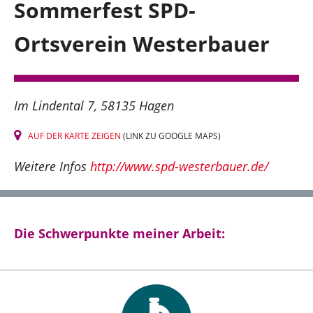
Sommerfest SPD-
Hagen und südlicher Ennepe-Ruhr-Kreis
Ortsverein Westerbauer
Über mich
Im Lindental 7
58135 Hagen
Kontakt
AUF DER KARTE ZEIGEN
(LINK ZU GOOGLE MAPS)
Presse
Weitere Infos
http://www.spd-westerbauer.de/
Reden
Termine
Die Schwerpunkte meiner Arbeit:
Facebook