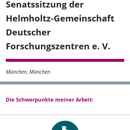
Senatssitzung der
Hagen und südlicher Ennepe-Ruhr-Kreis
Helmholtz-Gemeinschaft
Über mich
Deutscher
Forschungszentren e. V.
Kontakt
Presse
München
München
Reden
Termine
Die Schwerpunkte meiner Arbeit:
Facebook