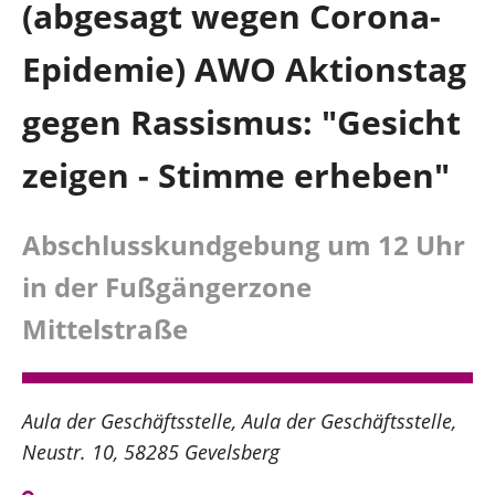
(abgesagt wegen Corona-
Hagen und südlicher Ennepe-Ruhr-Kreis
Epidemie) AWO Aktionstag
Über mich
gegen Rassismus: "Gesicht
zeigen - Stimme erheben"
Kontakt
Presse
Abschlusskundgebung um 12 Uhr
in der Fußgängerzone
Reden
Mittelstraße
Termine
Aula der Geschäftsstelle
Aula der Geschäftsstelle
Neustr. 10
58285 Gevelsberg
Facebook