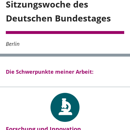
Sitzungswoche des
Hagen und südlicher Ennepe-Ruhr-Kreis
Deutschen Bundestages
Über mich
Berlin
Kontakt
Presse
Die Schwerpunkte meiner Arbeit:
Reden
Termine
Facebook
Forschung und Innovation