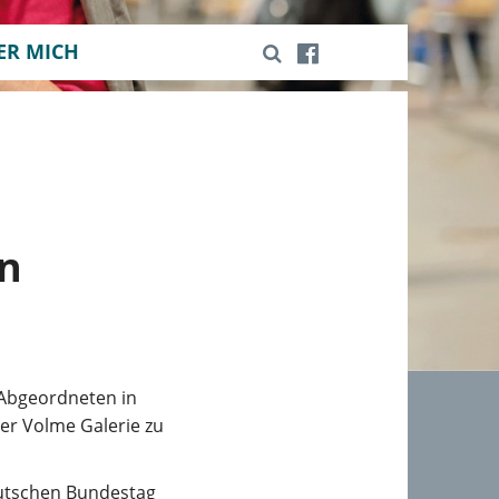
ER MICH
n
 Abgeordneten in
der Volme Galerie zu
eutschen Bundestag