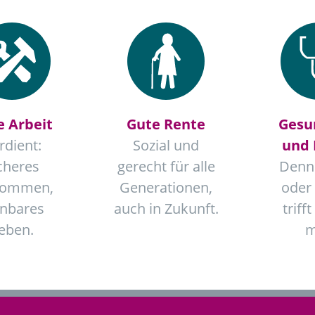
e Arbeit
Gute Rente
Gesu
rdient:
Sozial und
und 
cheres
gerecht für alle
Denn
kommen,
Generationen,
oder
anbares
auch in Zukunft.
trifft
eben.
m