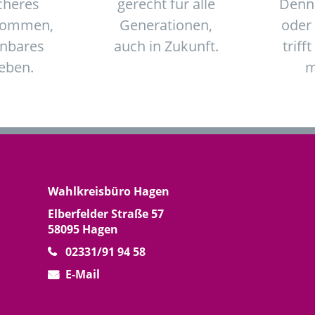
cheres
gerecht für alle
Denn
kommen,
Generationen,
oder
anbares
auch in Zukunft.
trifft
eben.
m
Wahlkreisbüro Hagen
Elberfelder Straße 57
58095 Hagen
02331/91 94 58
E-Mail