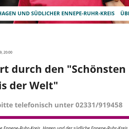
HAGEN UND SÜDLICHER ENNEPE-RUHR-KREIS
ÜB
9, 20:00
rt durch den "Schönsten
s der Welt"
tte telefonisch unter 02331/919458
e Ennepe-Ruhr-Kreis
Hagen und der südliche Ennepe-Ruhr-Kreis