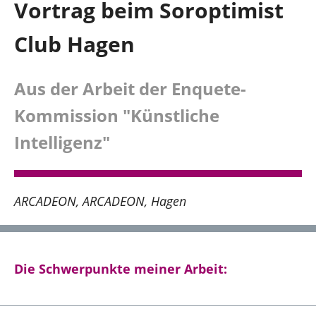
Vortrag beim Soroptimist
Hagen und südlicher Ennepe-Ruhr-Kreis
Club Hagen
Über mich
Aus der Arbeit der Enquete-
Kontakt
Kommission "Künstliche
Intelligenz"
Presse
Reden
ARCADEON
ARCADEON
Hagen
Termine
Die Schwerpunkte meiner Arbeit:
Facebook