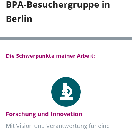
BPA-Besuchergruppe in
Hagen und südlicher Ennepe-Ruhr-Kreis
Berlin
Über mich
Kontakt
Die Schwerpunkte meiner Arbeit:
Presse
Reden
Termine
Forschung und Innovation
Mit Vision und Verantwortung für eine
Facebook