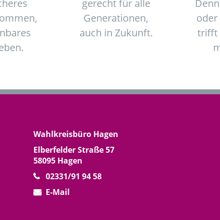
cheres
gerecht für alle
Denn
kommen,
Generationen,
oder
anbares
auch in Zukunft.
trifft
eben.
m
Wahlkreisbüro Hagen
Elberfelder Straße 57
58095 Hagen
02331/91 94 58
E-Mail