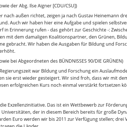
sowie der Abg. Ilse Aigner [CDU/CSU])
 nach außen richtet, zeigen ja nach Gustav Heinemann drei
 Bund. Auch wir haben hier eine Aufgabe und spielen selbstve
darf in Erinnerung rufen - das gehört zur Geschichte -: Zwis
n mit dem damaligen Koalitionspartner, den Grünen, Bil
rne gebracht. Wir haben die Ausgaben für Bildung und Fors
erhöht.
D sowie bei Abgeordneten des BÜNDNISSES 90/DIE GRÜNEN)
r Regierungszeit war Bildung und Forschung ein Auslaufmodel
n sie erst wieder gesteigert. Wir sind froh, dass wir mit d
esen erfolgreichen Kurs noch einmal verstärkt fortsetzen k
t die Exzellenzinitiative. Das ist ein Wettbewerb zur Förderu
n Universitäten, der in diesem Bereich bereits für große D
iarden Euro werden wir bis 2011 zur Verfügung stellen; drei 
 tragen die Länder.