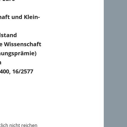
aft und Klein-
lstand
ie Wissenschaft
chungsprämie)
n
1400, 16/2577
lich nicht reichen