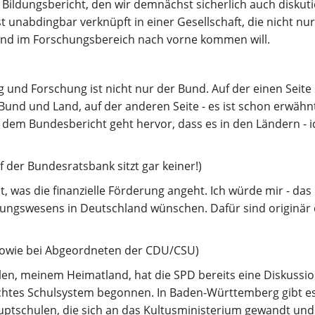
Bildungsbericht, den wir demnächst sicherlich auch diskut
 unabdingbar verknüpft in einer Gesellschaft, die nicht nur
 und im Forschungsbereich nach vorne kommen will.
g und Forschung ist nicht nur der Bund. Auf der einen Seite 
Bund und Land, auf der anderen Seite - es ist schon erwähn
 dem Bundesbericht geht hervor, dass es in den Ländern - ich
f der Bundesratsbank sitzt gar keiner!)
bt, was die finanzielle Förderung angeht. Ich würde mir - das 
dungswesens in Deutschland wünschen. Dafür sind originär 
D sowie bei Abgeordneten der CDU/CSU)
len, meinem Heimatland, hat die SPD bereits eine Diskussio
tes Schulsystem begonnen. In Baden-Württemberg gibt es 
auptschulen, die sich an das Kultusministerium gewandt und