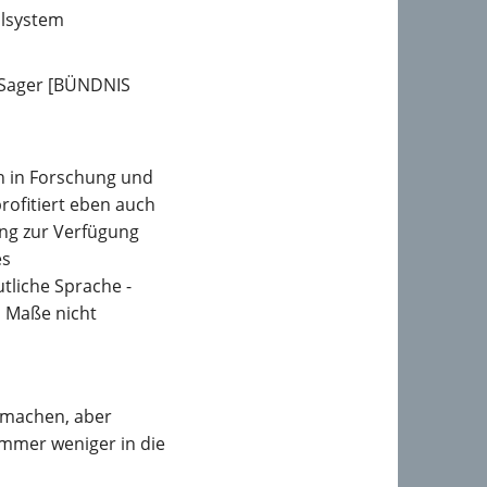
ulsystem
ta Sager [BÜNDNIS
nen in Forschung und
profitiert eben auch
ung zur Verfügung
es
tliche Sprache -
m Maße nicht
 machen, aber
immer weniger in die