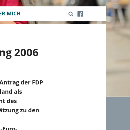
ER MICH
ng 2006
 Antrag der FDP
land als
ht des
ätzung zu den
-Euro-