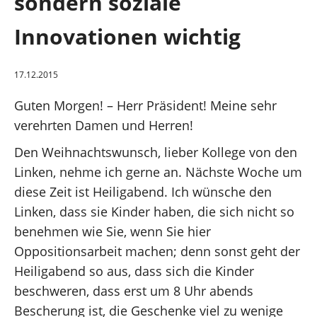
sondern soziale
Gute Rente
Innovationen wichtig
Klimaschutz
17.12.2015
Gesundheit und Pflege
Guten Morgen! – Herr Präsident! Meine sehr
verehrten Damen und Herren!
Forschung und Innovation
Den Weihnachtswunsch, lieber Kollege von den
Bundestag
Linken, nehme ich gerne an. Nächste Woche um
diese Zeit ist Heiligabend. Ich wünsche den
Hagen und südlicher Ennepe-Ruhr-Kreis
Linken, dass sie Kinder haben, die sich nicht so
benehmen wie Sie, wenn Sie hier
Über mich
Oppositionsarbeit machen; denn sonst geht der
Heiligabend so aus, dass sich die Kinder
Kontakt
beschweren, dass erst um 8 Uhr abends
Bescherung ist, die Geschenke viel zu wenige