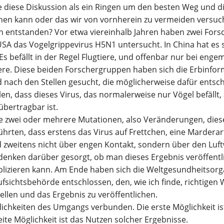
e diese Diskussion als ein Ringen um den besten Weg und di
hen kann oder das wir von vornherein zu vermeiden versu
on entstanden? Vor etwa viereinhalb Jahren haben zwei For
SA das Vogelgrippevirus H5N1 untersucht. In China hat es 
s befällt in der Regel Flugtiere, und offenbar nur bei engem
ere. Diese beiden Forschergruppen haben sich die Erbinfor
 nach den Stellen gesucht, die möglicherweise dafür entsc
elen, dass dieses Virus, das normalerweise nur Vögel befäll
übertragbar ist.
ie zwei oder mehrere Mutationen, also Veränderungen, die
ührten, dass erstens das Virus auf Frettchen, eine Marderart
 zweitens nicht über engen Kontakt, sondern über den Luft
enken darüber gesorgt, ob man dieses Ergebnis veröffentli
ublizieren kann. Am Ende haben sich die Weltgesundheitsor
fsichtsbehörde entschlossen, den, wie ich finde, richtigen
llen und das Ergebnis zu veröffentlichen.
ichkeiten des Umgangs verbunden. Die erste Möglichkeit is
ite Möglichkeit ist das Nutzen solcher Ergebnisse.