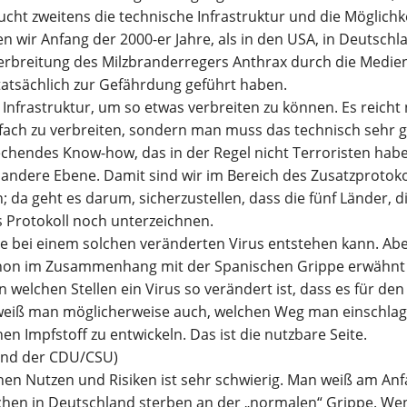
ht zweitens die technische Infrastruktur und die Möglichke
en wir Anfang der 2000-er Jahre, als in den USA, in Deutsch
erbreitung des Milzbranderregers Anthrax durch die Medien
atsächlich zur Gefährdung geführt haben.
 Infrastruktur, um so etwas verbreiten zu können. Es reicht n
nfach zu verbreiten, sondern man muss das technisch sehr 
chendes Know-how, das in der Regel nicht Terroristen habe
e andere Ebene. Damit sind wir im Bereich des Zusatzprotoko
 da geht es darum, sicherzustellen, dass die fünf Länder, d
s Protokoll noch unterzeichnen.
die bei einem solchen veränderten Virus entstehen kann. Abe
chon im Zusammenhang mit der Spanischen Grippe erwähnt
 welchen Stellen ein Virus so verändert ist, dass es für d
n weiß man möglicherweise auch, welchen Weg man einschla
en Impfstoff zu entwickeln. Das ist die nutzbare Seite.
 und der CDU/CSU)
en Nutzen und Risiken ist sehr schwierig. Man weiß am Anf
hen in Deutschland sterben an der „normalen“ Grippe. We