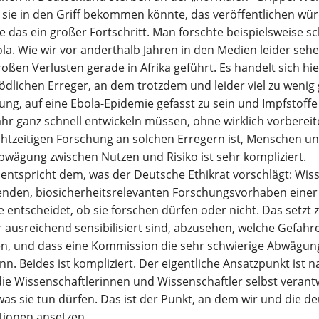
 sie in den Griff bekommen könnte, das veröffentlichen w
 das ein großer Fortschritt. Man forschte beispielsweise s
a. Wie wir vor anderthalb Jahren in den Medien leider seh
roßen Verlusten gerade in Afrika geführt. Es handelt sich hi
dlichen Erreger, an dem trotzdem und leider viel zu wenig 
zung, auf eine Ebola-Epidemie gefasst zu sein und Impfstoffe
ahr ganz schnell entwickeln müssen, ohne wirklich vorbereit
chtzeitigen Forschung an solchen Erregern ist, Menschen u
bwägung zwischen Nutzen und Risiko ist sehr kompliziert.
entspricht dem, was der Deutsche Ethikrat vorschlägt: Wiss
enden, biosicherheitsrelevanten Forschungsvorhaben eine
e entscheidet, ob sie forschen dürfen oder nicht. Das setzt z
 ausreichend sensibilisiert sind, abzusehen, welche Gefah
en, und dass eine Kommission die sehr schwierige Abwägun
ann. Beides ist kompliziert. Der eigentliche Ansatzpunkt ist 
ie Wissenschaftlerinnen und Wissenschaftler selbst veran
as sie tun dürfen. Das ist der Punkt, an dem wir und die d
ionen ansetzen.