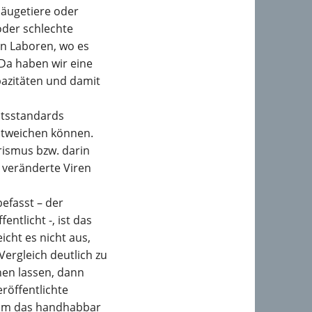
Säugetiere oder
oder schlechte
hen Laboren, wo es
 Da haben wir eine
pazitäten und damit
itsstandards
entweichen können.
rismus bzw. darin
 veränderte Viren
efasst – der
ntlicht -, ist das
icht es nicht aus,
ergleich deutlich zu
en lassen, dann
eröffentlichte
 um das handhabbar