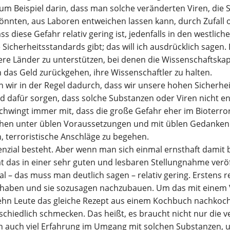
um Beispiel darin, dass man solche veränderten Viren, die 
önnten, aus Laboren entweichen lassen kann, durch Zufall 
ass diese Gefahr relativ gering ist, jedenfalls in den westlic
Sicherheitsstandards gibt; das will ich ausdrücklich sagen.
re Länder zu unterstützen, bei denen die Wissenschaftska
das Geld zurückgehen, ihre Wissenschaftler zu halten.
 wir in der Regel dadurch, dass wir unsere hohen Sicherhe
nd dafür sorgen, dass solche Substanzen oder Viren nicht 
chwingt immer mit, dass die große Gefahr eher im Bioterro
hen unter üblen Voraussetzungen und mit üblen Gedanken
, terroristische Anschläge zu begehen.
nzial besteht. Aber wenn man sich einmal ernsthaft damit b
t das in einer sehr guten und lesbaren Stellungnahme veröffe
 – das muss man deutlich sagen – relativ gering. Erstens re
haben und sie sozusagen nachzubauen. Um das mit einem V
hn Leute das gleiche Rezept aus einem Kochbuch nachkoch
rschiedlich schmecken. Das heißt, es braucht nicht nur die v
n auch viel Erfahrung im Umgang mit solchen Substanzen,