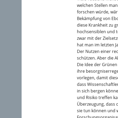
welchen Stellen man
forschen würde, wäre
Bekämpfung von Ebol
diese Krankheit zu g
hochsensiblen und tö
zwar mit der Zielset
hat man im letzten J
Der Nutzen einer re
schützen. Aber die A
Die Idee der Grünen 
ihre besorgniserreg
vorlegen, damit dies
dass Wissenschaftler
in sich bergen könn
und Risiko treffen k
Überzeugung, dass d
sie tun können und w
Forschungsorganisat