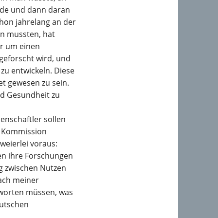
ürde und dann daran
chon jahrelang an der
en mussten, hat
er um einen
geforscht wird, und
 zu entwickeln. Diese
et gewesen zu sein.
nd Gesundheit zu
enschaftler sollen
r Kommission
weierlei voraus:
ren ihre Forschungen
g zwischen Nutzen
nach meiner
tworten müssen, was
eutschen