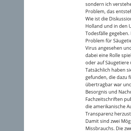
sondern ich versteh
Problem, das entste
Wie ist die Diskussi
Holland und in den U
Todesfälle gegeben. E
Problem für Säugeti
Virus angesehen und
dabei eine Rolle spi
oder auf Säugetiere 
Tatsächlich haben s
gefunden, die dazu f
übertragbar war und
Besorgnis und Nachd
Fachzeitschriften p
die amerikanische Au
Transparenz herzuste
Damit sind zwei Mögl
Missbrauchs. Die zwe