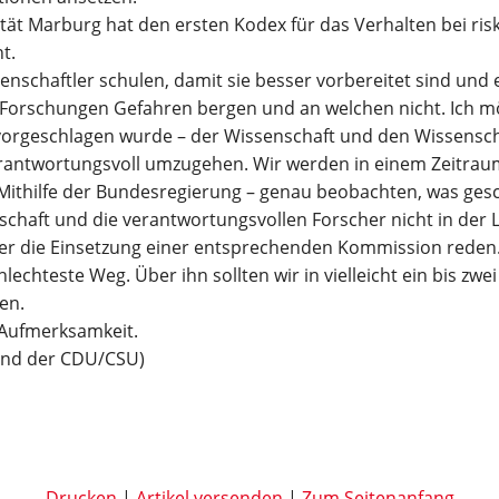
ität Marburg hat den ersten Kodex für das Verhalten bei r
t.
nschaftler schulen, damit sie besser vorbereitet sind und
e Forschungen Gefahren bergen und an welchen nicht. Ich m
vorgeschlagen wurde – der Wissenschaft und den Wissensch
erantwortungsvoll umzugehen. Wir werden in einem Zeitraum
 Mithilfe der Bundesregierung – genau beobachten, was ge
chaft und die verantwortungsvollen Forscher nicht in der L
r die Einsetzung einer entsprechenden Kommission reden.
echteste Weg. Über ihn sollten wir in vielleicht ein bis zwei
en.
 Aufmerksamkeit.
 und der CDU/CSU)
Drucken
Artikel versenden
Zum Seitenanfang