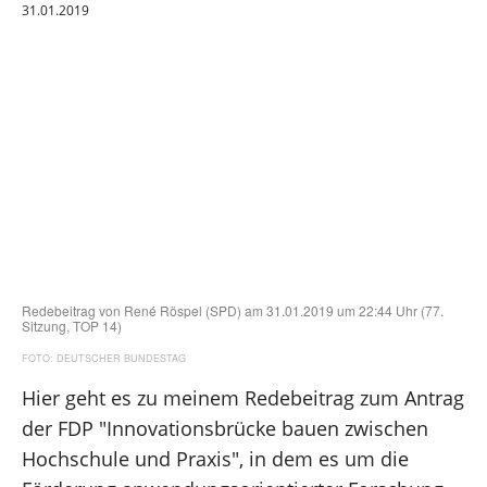
31.01.2019
Gute Rente
Klimaschutz
Gesundheit und Pflege
Forschung und Innovation
Bundestag
Hagen und südlicher Ennepe-Ruhr-Kreis
Redebeitrag von René Röspel (SPD) am 31.01.2019 um 22:44 Uhr (77.
Sitzung, TOP 14)
DEUTSCHER BUNDESTAG
Über mich
Hier geht es zu meinem Redebeitrag zum Antrag
der FDP "Innovationsbrücke bauen zwischen
Kontakt
Hochschule und Praxis", in dem es um die